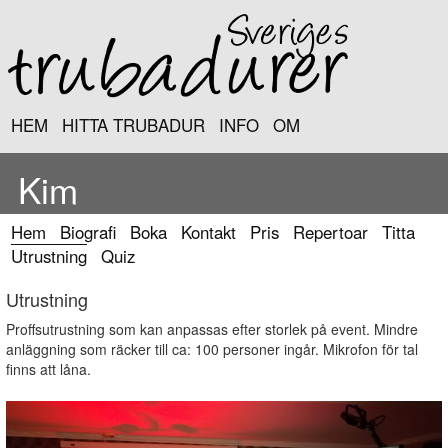
HEM
HITTA TRUBADUR
INFO
OM
Kim
Hem
Biografi
Boka
Kontakt
Pris
Repertoar
Titta
Utrustning
Quiz
Utrustning
Proffsutrustning som kan anpassas efter storlek på event. Mindre
anläggning som räcker till ca: 100 personer ingår. Mikrofon för tal
finns att låna.