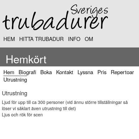
HEM
HITTA TRUBADUR
INFO
OM
Hemkört
Hem
Biografi
Boka
Kontakt
Lyssna
Pris
Repertoar
Utrustning
Utrustning
Ljud för upp till ca 300 personer (vid ännu större tillställningar så
löser vi såklart även utrustning till det)
Ljus och rök för scen