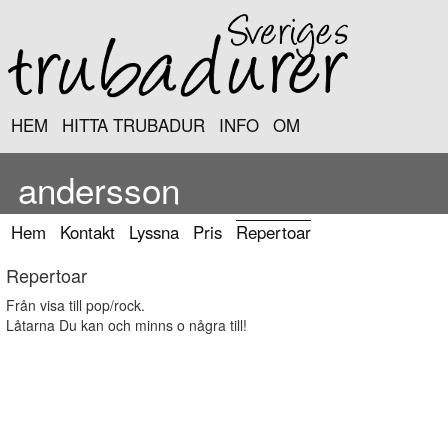
HEM
HITTA TRUBADUR
INFO
OM
andersson
Hem
Kontakt
Lyssna
Pris
Repertoar
Repertoar
Från visa till pop/rock.
Låtarna Du kan och minns o några till!