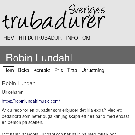
HEM
HITTA TRUBADUR
INFO
OM
Robin Lundahl
Hem
Boka
Kontakt
Pris
Titta
Utrustning
Robin Lundahl
Ulricehamn
https://robinlundahlmusic.com/
Är du redo för en trubadur som erbjuder det lilla extra? Med ett
pedalbord som heter duga kan jag skapa ett helt band med endast
en person på scenen.
Mitt namn är Robin Lundahl och har hållit på med musik och